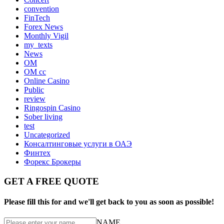
convention
FinTech
Forex News
Monthly Vigil
my_texts
News
OM
OM cc
Online Casino
Public
review
Ringospin Casino
Sober living
test
Uncategorized
Консалтинговые услуги в ОАЭ
Финтех
Форекс Брокеры
GET A FREE QUOTE
Please fill this for and we'll get back to you as soon as possible!
NAME