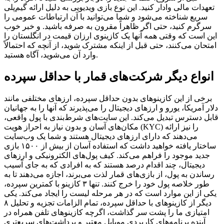
تعهدات مالی وادار کنید. این نوع بازی ویدیویی به دلیل ارائه گیم‌پلی
سریع شناخته می‌شود و شما می‌توانید با آن ارتباطات عمومی را
سرگرم کنید، حتی اگر ظاهراً مقرون به صرفه باشید. و خبر خوب
این است که وقتی همه آنها یک کازینوی ارزان قیمت در انگلستان را
امتحان می‌کنند، حتی قبل از اینکه مشترک شوید، از آنچه که احتمالاً
وارد آن می‌شوید، آگاه هستید.
انواع دیگر شرکت‌های قمار با حداقل سپرده
برخی از این کازینوهای بدون حداقل سپرده، ارزهای مختلفی مانند
دلار آمریکا، یورو و ارزهای دیجیتال را می‌پذیرند که آنها را به جهانیان
قابل دسترس تبدیل می‌کند. این سایت‌های شرط‌بندی با پول واقعی،
مکان‌های آسان و بدون نیاز به احراز هویت (KYC) را نیز ارائه
می‌دهند که دارای ارزهای دیجیتال هستند و شما یک وب‌سایت
ساختار یافته خواهید داشت که استفاده آسان از بیش از ۱۵۰۰ بازی
جدید موجود را فراهم می‌کند. کیف پول‌های الکترونیکی و ارزهای
دیجیتال، چند اقدام درصد هستند که به افرادی که به جای آسیب
رساندن به پول، از بازی‌های قمار لذت می‌برند، اجازه می‌دهند تا به
طور خلاصه پول خود را خرج کنند. تنها ۳ کازینو با کمترین سپرده،
یکی از این موارد است که در هر مرحله لیست را ایجاد می‌کند. یکی
دیگر از کازینوهای با حداقل سپرده، تمام الزامات تجزیه و تحلیل ۸
امتیازی ما را پشت سر گذاشت، اگرچه کازینوهای تلفن همراه در
آینده برنامه‌های کاربردی موبایل معتبر و برداشت‌های سریع‌تری