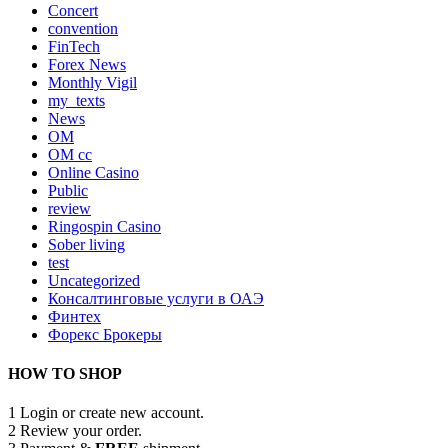
Concert
convention
FinTech
Forex News
Monthly Vigil
my_texts
News
OM
OM cc
Online Casino
Public
review
Ringospin Casino
Sober living
test
Uncategorized
Консалтинговые услуги в ОАЭ
Финтех
Форекс Брокеры
HOW TO SHOP
1
Login or create new account.
2
Review your order.