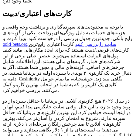
شما وجود دارد.
کارت‌های اعتباری/دبیت
با توجه به محدودیت‌های سپرده‌گذاری و برداشت وجه واقعی و
هزینه‌های خدمات به دلیل ویژگی‌های پرداخت، یکی از گزینه‌های
رایج بانکی، جدیدترین جدول بررسی را درخواست کنید. ویزا کارت یا
gold-bets.org سایت را بررسی کنید
کارت اعتباری رایج‌ترین
کارت‌های قرضی/دبیت هستند که برای ایجاد مکان‌هایی مانند کیف
پول‌های الیزابت استفاده می‌شوند. عنصر اصلی برخی از این
شرکت‌های قمار، گزینه‌های مالی هستند. این اطلاعات شامل
چرخش‌های اضافی، گزینه‌های مالی و مجوز شما هستند. اگر به
دنبال خرید یک کازینوی ۳ پوندی با سپرده اولیه در بریتانیا هستید، در
ادامه به Casiniority نگاهی بیندازید. خوشبختانه، ما تمام عوامل
کلیدی یک کازینو را که به شما در انتخاب بهترین کازینو کمک
می‌کنند، بررسی خواهیم کرد.
در سال ۲۰۲۶ هیچ کازینوی آنلاینی در بریتانیا با حداقل سپرده از دو
پوند وجود ندارد، با این حال، وقتی سایت جایگزینی پیدا کنیم، آنها را
در اینجا لیست خواهیم کرد. این بهترین کازینوهای بریتانیا که حداقل
سپرده ندارند، شروع به امتحان کردن را آسان‌تر می‌کنند. بهترین
کازینوهای آنلاین تا صد چرخش رایگان مرحله‌ای ۱ دلاری ارائه
می‌دهند! به لیست‌های ما از ۱ دلار نگاهی بیندازید و می‌توانید
کاتالوگ کمترین سپرده ۵ دلاری را پیدا کنید و یک شرکت قمار آنلاین