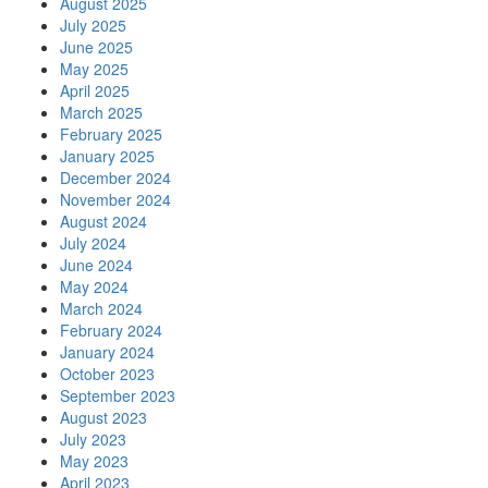
August 2025
July 2025
June 2025
May 2025
April 2025
March 2025
February 2025
January 2025
December 2024
November 2024
August 2024
July 2024
June 2024
May 2024
March 2024
February 2024
January 2024
October 2023
September 2023
August 2023
July 2023
May 2023
April 2023