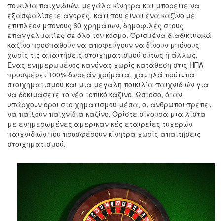
ποικιλία παιχνιδιών, μεγάλα κίνητρα και μπορείτε να
εξασφαλίσετε αγορές, κάτι που είναι ένα καζίνο με
επιπλέον μπόνους 60 χρημάτων, δημοφιλές στους
επαγγελματίες σε όλο τον κόσμο. Ορισμένα διαδικτυακά
καζίνο προσπαθούν να αποφεύγουν να δίνουν μπόνους
χωρίς τις απαιτήσεις στοιχηματισμού ούτως ή άλλως.
Ένας ενημερωμένος κανόνας χωρίς κατάθεση στις ΗΠΑ
προσφέρει 100% δωρεάν χρήματα, χαμηλά πρότυπα
στοιχηματισμού και μια μεγάλη ποικιλία παιχνιδιών για
να δοκιμάσετε το νέο τοπικό καζίνο. Ωστόσο, όταν
υπάρχουν όροι στοιχηματισμού μέσα, οι άνθρωποι πρέπει
να παίξουν παιχνίδια καζίνο. Ορίστε σίγουρα μια λίστα
με ενημερωμένες αμερικανικές εταιρείες τυχερών
παιχνιδιών που προσφέρουν κίνητρα χωρίς απαιτήσεις
στοιχηματισμού.