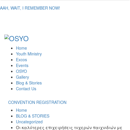
AAH, WAIT, I REMEMBER NOW!
Home
Youth Ministry
Excos
Events
OSYO
Gallery
Blog & Stories
Contact Us
CONVENTION REGISTRATION
Home
BLOG & STORIES
Uncategorized
Οι καλύτερες επιχειρήσεις τυχερών παιχνιδιών με