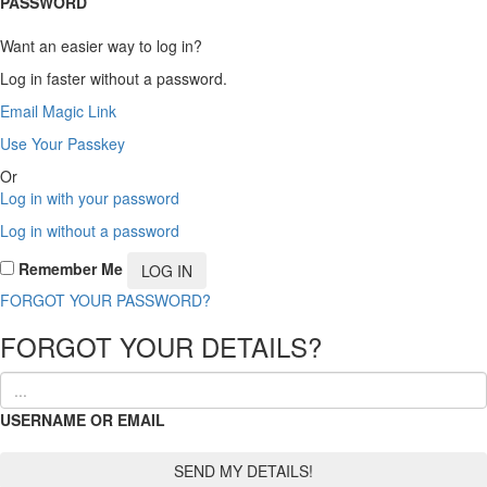
PASSWORD
Want an easier way to log in?
Log in faster without a password.
Email Magic Link
Use Your Passkey
Or
Log in with your password
Log in without a password
Remember Me
FORGOT YOUR PASSWORD?
FORGOT YOUR DETAILS?
USERNAME OR EMAIL