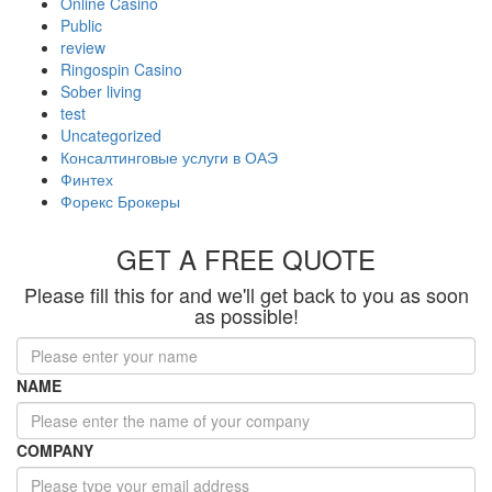
Online Casino
Public
review
Ringospin Casino
Sober living
test
Uncategorized
Консалтинговые услуги в ОАЭ
Финтех
Форекс Брокеры
GET A FREE QUOTE
Please fill this for and we'll get back to you as soon
as possible!
NAME
COMPANY