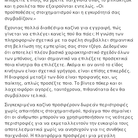
και η ρουλέτα που εξαιρούνται εντελώς. «Οι
προϋποθέσεις στοιχηματισμού και η εγκυρότητά σας
συμβαδίζουν.»
Έχοντας πολλά διαθέσιμα καζίνο για εγγραφή, πώς
γίνεται να επιλέγει κανείς πού θα πάει; Η γνώση των
πληροφοριών σχετικά με τα οφέλη συμβάλλει σημαντικά
στη βελτίωση της εμπειρίας σας στον τζόγο. Δεδομένου
ότι αποτελεί πλέον βασικό χαρακτηριστικό σχεδόν όλων
των μπόνους, είναι σημαντικό να επιλέξετε προσεκτικά
ποια κίνητρα θα επιλέξετε. Ακόμα κι αν αυτό το είδος
κινήτρων είναι σχετικά γρήγορο, είναι επίσης επικερδές.
Η διαφορά μεταξύ των δύο είναι προφανής και, ως
παίκτης, απλώς προσέξτε ποιο. Το βίντεο πόκερ και οι
λαχειοφόροι αγορές, ταυτόχρονα, πιθανότατα δεν θα
συμβάλουν τελικά.
Συγκεκριμένα καζίνο προσφέρουν δωρεάν περιστροφές
χωρίς απαιτήσεις στοιχηματισμού, πράγμα που σημαίνει
ότι οι άνθρωποι μπορούν να χρησιμοποιήσουν τις νεότερες
περιστροφές για να εκμεταλλευτούν την ευκαιρία τους
αποτελεσματικά χωρίς να ανησυχούν για τις συνθήκες
παιχνιδιού. Η πλατφόρμα προσφέρει μια μεγάλη