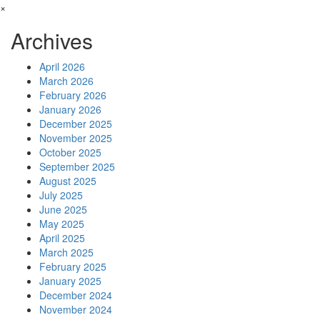
×
Archives
April 2026
March 2026
February 2026
January 2026
December 2025
November 2025
October 2025
September 2025
August 2025
July 2025
June 2025
May 2025
April 2025
March 2025
February 2025
January 2025
December 2024
November 2024