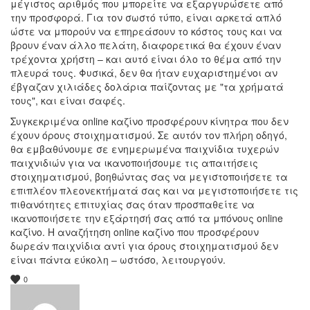
μέγιστος αριθμός που μπορείτε να εξαργυρώσετε από
την προσφορά. Για τον σωστό τύπο, είναι αρκετά απλό
ώστε να μπορούν να επηρεάσουν το κόστος τους και να
βρουν έναν άλλο πελάτη, διαφορετικά θα έχουν έναν
τρέχοντα χρήστη – και αυτό είναι όλο το θέμα από την
πλευρά τους. Φυσικά, δεν θα ήταν ευχαριστημένοι αν
έβγαζαν χιλιάδες δολάρια παίζοντας με "τα χρήματά
τους", και είναι σαφές.
Συγκεκριμένα online καζίνο προσφέρουν κίνητρα που δεν
έχουν όρους στοιχηματισμού. Σε αυτόν τον πλήρη οδηγό,
θα εμβαθύνουμε σε ενημερωμένα παιχνίδια τυχερών
παιχνιδιών για να ικανοποιήσουμε τις απαιτήσεις
στοιχηματισμού, βοηθώντας σας να μεγιστοποιήσετε τα
επιπλέον πλεονεκτήματά σας και να μεγιστοποιήσετε τις
πιθανότητες επιτυχίας σας όταν προσπαθείτε να
ικανοποιήσετε την εξάρτησή σας από τα μπόνους online
καζίνο. Η αναζήτηση online καζίνο που προσφέρουν
δωρεάν παιχνίδια αντί για όρους στοιχηματισμού δεν
είναι πάντα εύκολη – ωστόσο, λειτουργούν.
0